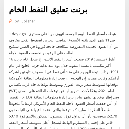
برنت تعليق النفط الخام
by
Publisher
1 day ago · هبطت أسعار النفط اليوم الجمعة، لتهوي من أعلى مستوى
في 11 شهر الذي بلغته الأسبوع الماضي، تتعرض لضغوط، بفعل مخاوف
من أن القيود الجديدة المفروضة لمكافحة جائحة كورونا في الصين ستكبح
الطلب على الوقود. وانخفضت العقود الآجلة
16 أيلول (سبتمبر) 2019 صعدت أسعار النفط الاثنين، إذ سجل خام برنت
أكبر مكسب بالنسبة المئوية خلال يوم منذ بداية حرب الخليج في عام
1991، وذلك نتيجة للهجوم على منشأتي نفط في السعودية تابعتين لشركة
أرامكو. وقالت مصادر إن الهجوم… رفعت إدارة معلومات الطاقة الأمريكية
توقعاتها لمتوسط سعر برنت الفوري ومتوسط توقعات خام غرب تكساس
(WTI) لعام 2021، وفقًا لأحدث تقرير لها عن توقعات الطاقة على المدى
القصير (STEO). وفي إطار توقعاتها لشهر يناير، ترى إدارة معلومات الطاقة
أن أس حققت أسعار العقود الآجلة للنفط الخام الأمريكي ارتفاعاً ملحوظاً
مُبطلاً النظرة السلبية كما توقعنا والتي اعتمدنا فيها على الثبات دون
52.70، موضحين بأن أي تداول فوق المستوى المذكور والأهم فوق 53.10
قادر على إفشال السيناريو الهابط ليسجل أعلى ﻤﺘوﺴط أﺴﻌﺎر اﻟﻨﻔط
اﻟﺨﺎم اﻟﻔورﯿﺔ. 1. (. ﺒﺎﻟدوﻻر اﻷﻤرﯿﻛﻲ ﻟﻠﺒرﻤﯿل. ) APSP spot price. اﻟﻤﺼﺎدر.