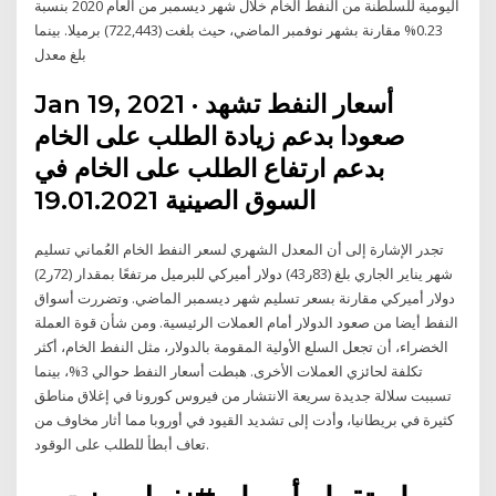
اليومية للسلطنة من النفط الخام خلال شهر ديسمبر من العام 2020 بنسبة
0.23% مقارنة بشهر نوفمبر الماضي، حيث بلغت (722,443) برميلا. بينما
بلغ معدل
Jan 19, 2021 · أسعار النفط تشهد
صعودا بدعم زيادة الطلب على الخام
بدعم ارتفاع الطلب على الخام في
السوق الصينية 19.01.2021
تجدر الإشارة إلى أن المعدل الشهري لسعر النفط الخام العُماني تسليم
شهر يناير الجاري بلغ (83ر43) دولار أميركي للبرميل مرتفعًا بمقدار (72ر2)
دولار أميركي مقارنة بسعر تسليم شهر ديسمبر الماضي. وتضررت أسواق
النفط أيضا من صعود الدولار أمام العملات الرئيسية. ومن شأن قوة العملة
الخضراء، أن تجعل السلع الأولية المقومة بالدولار، مثل النفط الخام، أكثر
تكلفة لحائزي العملات الأخرى. هبطت أسعار النفط حوالي 3%، بينما
تسببت سلالة جديدة سريعة الانتشار من فيروس كورونا في إغلاق مناطق
كثيرة في بريطانيا، وأدت إلى تشديد القيود في أوروبا مما أثار مخاوف من
تعاف أبطأ للطلب على الوقود.