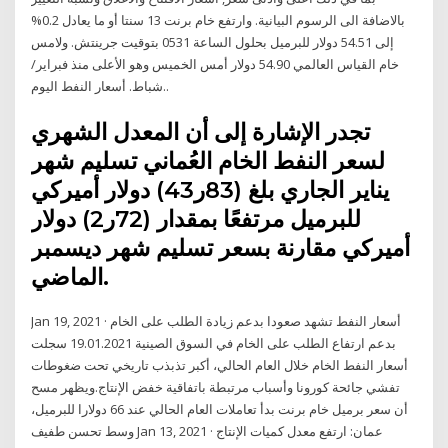
بالاضافة الى الرسوم البيانية. وارتفع خام برنت 13 سنتا أو ما يعادل 0.2%
إلى 54.51 دولار للبرميل بحلول الساعة 0531 بتوقيت جرينتش. ولامس
خام القياس العالمي 54.90 دولار أمس الخميس وهو الأعلى منذ فبراير/
شباط. أسعار النفط اليوم..
تجدر الإشارة إلى أن المعدل الشهري
لسعر النفط الخام العُماني تسليم شهر
يناير الجاري بلغ (83ر43) دولار أميركي
للبرميل مرتفعًا بمقدار (72ر2) دولار
أميركي مقارنة بسعر تسليم شهر ديسمبر
الماضي.
Jan 19, 2021 · أسعار النفط تشهد صعودا بدعم زيادة الطلب على الخام
بدعم ارتفاع الطلب على الخام في السوق الصينية 19.01.2021 سجلت
أسعار النفط الخام خلال العام الحالي، أكبر تذبذب تاريخي تحت ضغوطات
تفشي جائحة كورونا وأسباب مرتبطة باتفاقية خفض الإنتاج.ويظهر مسح
أن سعر برميل خام برنت بدأ تعاملات العام الحالي عند 66 دولارا للبرميل،
وسط تحسن طفيف Jan 13, 2021 · عمان: ارتفع معدل كميات الإنتاج