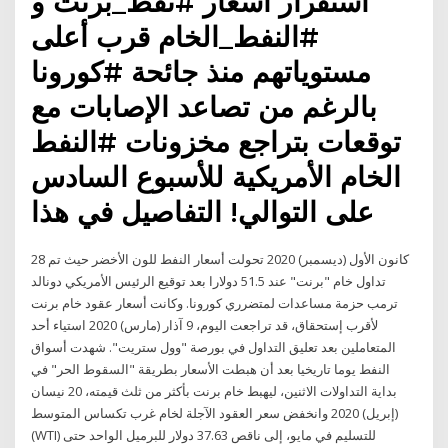
استقرار أسعار #نفط_برنت و
#النفط_الخام قرب أعلى
مستوياتهم منذ جائحة #كورونا
بالرغم من تصاعد الإصابات مع
توقعات بتراجع مخزونات #النفط
الخام الأمريكية للأسبوع السادس
على التوالي! التفاصيل في هذا
28 كانون الأول (ديسمبر) 2020 تحولت أسعار النفط للون الأخضر حيث تم
تداول خام "برنت" عند 51.5 دولارا بعد توقيع الرئيس الأمريكي دونالد
ترمب حزمة مساعدات لمتضرري كورونا. وكانت أسعار عقود خام برنت
لأقرب إستحقاق، قد تراجعت اليوم، 9 آذار (مارس) 2020 استياء أحد
المتعاملين بعد تعليق التداول في بورصة "وول ستريت". شهدت أسواق
النفط يوما تاريخيا بعد أن هبطت الأسعار بطريقة "السقوط الحر" في
بداية التداولات الاثنين، ليهبط خام برنت بأكثر من ثلث قيمته، 20 نيسان
(إبريل) 2020 وانخفض سعر العقود الآجلة لخام غرب تكساس المتوسط
(WTI) للتسليم في مايو، إلى ناقص 37.63 دولار للبرميل الواحد حتى