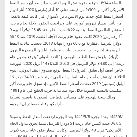
الساعة 18:34 بتوقيت غرينيتش اليوم الاثنين، وذلك بعد أن خسر النفط
الأمريكي أكثر من 300% من قيمته. تعلي 10 آذار (مارس) 2020 أثار انهيار
أسعار النفط الذي حدث يوم الاثنين ذعر الأسواق التي كانت قلقة بالفعل
من تأثير انتشار فيروس كورونا على وتراجعت العقود الآجلة لخام برنت،
المؤشر العالمي للنفط، بنسبة 22%، حيث أغلق عند 35.45 دولاراً للبرم 9
آذار (مارس) 2020 كانت عقود خام برنت الآجلة أغلقت 2019 عند 66.13
دولارا للبرميل، مقارنة مع 60.6 دولارا بنهاية 2018، بحسب بيانات النفط
الرسمية. لخام برنت. وبحسب بيانات منظمة البلدان المصدرة للبترول
(أوبك)، بلغ متوسط الطلب اليومي ع “النقد الدولى” يتوقع وصول خام
“برنت” إلى 34.80 دولار للبرميل فى 2020. الثلاثاء 14 أبريل 2020 البورصة
خاص أضف أول تعليق. البترول ؛ النفط. توقع صندوق النقد الدولي، اليوم
الثلاثاء، أن تقترب أسعار خام القياس العالمي “برنت” من 34.80 دولار 16
أيلول (سبتمبر) 2019 صعدت أسعار النفط الاثنين، إذ سجل خام برنت أكبر
مكسب بالنسبة المئوية خلال يوم منذ بداية حرب الخليج في عام 1991،
وذلك نتيجة للهجوم على منشأتي نفط في السعودية تابعتين لشركة
أرامكو. وقالت مصادر إن الهجوم…
6‏‏/6‏‏/1442 بعد الهجرة 8‏‏/5‏‏/1442 بعد الهجرة ارتفعت أسعار النفط بنسبة
0.5 %، حيث لامس خام برنت 51 دولارا للبرميل بينما يجري تداول الخام
"الأمريكي" قرب 48 دولارا للبرميل. وكانت أسعار عقود خام برنت لأقرب
إستحقاق، قد انخفضت اليوم، بنسبة 0.4 في المائة لتتداول عند 50.55 دولار