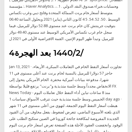
: ﻤؤﺴﺴﺔ. Haver Analytics. ، وﺤﺴﺎﺒﺎت ﺨﺒراء ﺼﻨدوق اﻟﻨﻘد اﻟدوﻟﻲ . 1.
ﻤﺘوﺴط أﺴﻌﺎر ﺨﺎم ﺒرﻨت اﻟﻤﻤﻠﻛﺔ اﻟﻤﺘﺤدة وﻓﺎﺘﺢ دﺒﻲ وﻏرب ﺘﻛﺴﺎس
اﻟوﺴﯿط . 50. 52. 54. 5 4 كانون الثاني (يناير) 2021 وبحلول الساعة 06:40
بتوقيت جرينتش كان خام برنت عند مستوى 52.88 دولار للبرميل، فيما
سجل خام غرب تكساس الأمريكي الوسيط عند مستوى 49.40 دولار
للبرميل. وتبدأ ظهر اليوم الإثنين، القمة الافتراضية الأولى في 2021 ل
4‏‏/2‏‏/1440 بعد الهجرة
Jan 13, 2021 · تجاوزت أسعار النفط الخام في التعاملات المبكرة، الأربعاء،
حاجز 57 دولارا للبرميل بالنسبة لخام برنت عند أعلى مستوى في 11
شهرا، مدفوعة ببيانات أميركية محفزة. الخام الأمريكي يتحول إلى
الانخفاض مجدداً وسط جلسة متذبذبة و"برنت" يرتفع قليلا بواسطة FX
News Today - منذ 8 ساعات تباين أداء النفط خلال تعاملات اليوم
الخميس وسط جلسة متذبذبة حيث تترقب الأسواق سياسات 1 day ago ·
هبطت أسعار النفط اليوم الجمعة، لتهوي من أعلى مستوى في 11 شهر
الذي بلغته الأسبوع الماضي، تتعرض لضغوط، بفعل مخاوف من أن القيود
الجديدة المفروضة لمكافحة جائحة كورونا في الصين ستكبح الطلب على
الوقود. وانخفضت العقود الآجلة هذه الصفحة تعرض اسعار خام برنت اليوم
بما في ذلك اعلى وادنى سعر, اسعار الافتتاح والاغلاق ونسبة التغيير