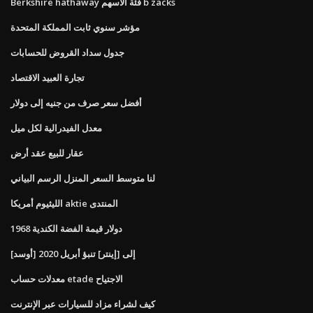
Berkshire hathaway فئة الأسهم b zacks
مؤشر سنوي ثابت المملكة المتحدة
جدول سداد القروض للحسابات
تجارة العبيد الاقتصاد
أفضل سعر صرف من جنيه إلى دولار
معدل الفيدرالية لكل ميل
عقار للبيع عقد أرض
لنا متوسط ​​السعر المنزل الرسم البياني
الليثيوم أمريكا aktie المنتدى
1968 دولار قيمة الفضة الكندية
[أوسد] إلى [إينتر] تنبؤ أبريل 2020
معدلات حساب etade الاجتياح
كيف لشراء مزاد للسيارات عبر الإنترنت