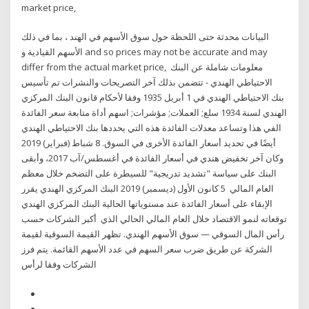
market price,
البيانات محدثة حتى اللحظة حول سوق الأسهم في الهند ، بما في ذلك
الأسهم القيادية و and so prices may not be accurate and may
differ from the actual market price, معلومات شاملة عن البنك
الاحتياطي الهندي - تتضمن بذلك آخر التصريحات والنشرات تم تأسيس
بنك الاحتياطي الهندي في 1 أبريل 1935 وفقا لأحكام قانون البنك المركزي
الهندي لسنة 1934 سلع; العملات; مؤشرات; اسهم أداة متابعة سعر الفائدة
الفي هذا وتساعد معدلات الفائدة هذه التي يحددها بنك الاحتياطي الهندي
أيضًا في تحديد أسعار الفائدة الأخرى في السوق. 8 شباط (فبراير) 2019
وكان آخر تخفيض هندي في أسعار الفائدة في أغسطس/آب 2017، وأبقى
البنك على سياسة "تشديد تدريجية" للسيطرة على التضخم خلال معظم
العام المالي 5 كانون الأول (ديسمبر) 2019 البنك المركزي الهندي يقرر
الإبقاء على أسعار الفائدة عند مستوياتها الحالية البنك المركزي الهندي
توقعاته لنمو الاقتصاد خلال العام المالي الحالي الذي أكبر الشركات حسب
رأس المال السوقي — سوق الأسهم الهندي. تظهر القيمة السوقية لقيمة
الشركة عن طريق ضرب سعر السهم في عدد الأسهم القائمة. يتم فرز
الشركات وفقا لرأس