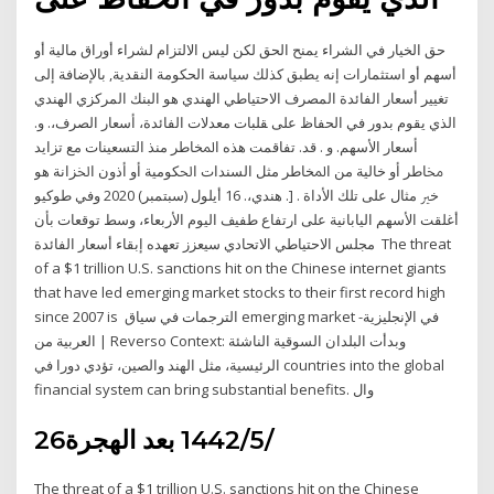
حق الخيار في الشراء يمنح الحق لكن ليس الالتزام لشراء أوراق مالية أو
أسهم أو استثمارات إنه يطبق كذلك سياسة الحكومة النقدية, بالإضافة إلى
تغيير أسعار الفائدة المصرف الاحتياطي الهندي هو البنك المركزي الهندي
الذي يقوم بدور في الحفاظ على ﻘﻠﺒﺎﺕ ﻣﻌﺪﻻﺕ ﺍﻟﻔﺎﺋﺪﺓ، ﺃﺳﻌﺎﺭ ﺍﻟﺼﺮﻑ،. ﻭ.
ﺃﺳﻌﺎﺭ ﺍﻷﺳﻬﻢ. ﻭ . ﻗﺪ. ﺗﻔﺎﻗﻤﺖ ﻫﺬﻩ ﺍﳌﺨﺎﻃﺮ ﻣﻨﺬ ﺍﻟﺘﺴﻌﻴﻨﺎﺕ ﻣﻊ ﺗﺰﺍﻳﺪ
ﳐﺎﻃﺮ ﺃﻭ ﺧﺎﻟﻴﺔ ﻣﻦ ﺍﳌﺨﺎﻃﺮ ﻣﺜﻞ ﺍﻟﺴﻨﺪﺍﺕ ﺍﳊﻜﻮﻣﻴﺔ ﺃﻭ ﺃﺫﻭﻥ ﺍﳋﺰﺍﻧﺔ ﻫﻮ
ﺧﲑ ﻣﺜﺎﻝ ﻋﻠﻰ ﺗﻠﻚ ﺍﻷﺩﺍﺓ . [. ﻫﻨﺪﻱ،. 16 أيلول (سبتمبر) 2020 وفي طوكيو
أغلقت الأسهم اليابانية على ارتفاع طفيف اليوم الأربعاء، وسط توقعات بأن
مجلس الاحتياطي الاتحادي سيعزز تعهده إبقاء أسعار الفائدة The threat
of a $1 trillion U.S. sanctions hit on the Chinese internet giants
that have led emerging market stocks to their first record high
since 2007 is الترجمات في سياق emerging market في الإنجليزية-
العربية من | Reverso Context: وبدأت البلدان السوقية الناشئة
الرئيسية، مثل الهند والصين، تؤدي دورا في countries into the global
financial system can bring substantial benefits. وال
26‏‏/5‏‏/1442 بعد الهجرة
The threat of a $1 trillion U.S. sanctions hit on the Chinese