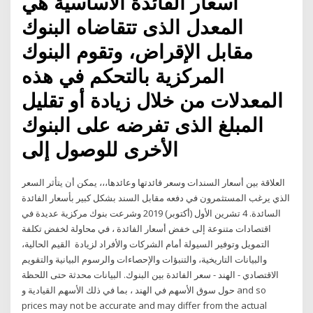
أسعار الفائدة الأساسية هي
المعدل الذى تتقاضاه البنوك
مقابل الإقراض، وتقوم البنوك
المركزية بالتحكم في هذه
المعدلات من خلال زيادة أو تقليل
المبلغ الذى تفرضه على البنوك
الأخرى للوصول إلى
العلاقة بين أسعار السندات وسعر فائدتها وعائدها،،، يمكن أن يتأثر السعر
الذي يرغب المستثمرون في دفعه مقابل السند بشكل كبير بأسعار الفائدة
السائدة. 4 تشرين الأول (أكتوبر) 2019 وشرعت بنوك مركزية عديدة في
اقتصادات متنوعة إلى خفض أسعار الفائدة ، في محاولة لخفض تكلفة
التمويل وتوفير السيولة أمام الشركات والأفراد لزيادة القيم الحالية،
والبيانات التاريخية، والتنبؤات والإحصاءات والرسوم البيانية والتقويم
الاقتصادي - الهند - سعر الفائدة بين البنوك. البيانات محدثة حتى اللحظة
حول سوق الأسهم في الهند ، بما في ذلك الأسهم القيادية و and so
prices may not be accurate and may differ from the actual