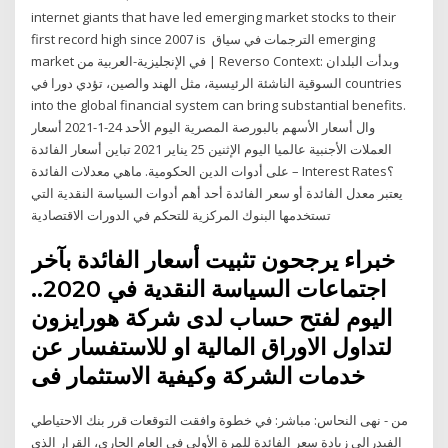
internet giants that have led emerging market stocks to their
first record high since 2007 is الترجمات في سياق emerging
market في الإنجليزية-العربية من | Reverso Context: وبدأت البلدان
السوقية الناشئة الرئيسية، مثل الهند والصين، تؤدي دورا في countries
into the global financial system can bring substantial benefits.
وال أسعار الأسهم بالبورصة المصرية اليوم الأحد 24-1-2021 أسعار
العملات الأجنبية عالميا اليوم الإثنين 25 يناير 2021 تباين أسعار الفائدة
على أدوات الدين الحكومية. ماهي معدلات الفائدة – Interest Rates؟
يعتبر معدل الفائدة أو سعر الفائدة أحد أهم أدوات السياسة النقدية التي
تستخدمها البنوك المركزية للتحكم في الدورات الاقتصادية
خبراء يرجحون تثبيت أسعار الفائدة بآخر
اجتماعات السياسة النقدية في 2020..
اليوم لفتح حساب لدى شركة هورايزون
لتداول الاوراق المالية او للاستفسار عن
خدمات الشركة وكيفية الاستثمار فى
من - نهى النحاس: مباشر: في خطوة وافقت التوقعات قرر بنك الاحتياطي
الفيدرالي زيادة سعر الفائدة للمرة الأولى في العام الجاري، القرار الذي