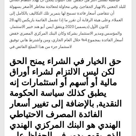
ﻟﻠﺒﻠﺪ ﺍﳌﻌﻨﻲ ﺑﺎﻻﻧﻬﻴﺎﺭ ﺍﳌﻔﺎﺟﺊ. ﻭﻓﻲ ﻣﺤﺎﻭﻟﺔ ﳌﻌﺎﳉﺔ ﻣﺨﺎﻃﺮ ﺍﻷﺻﻐﺮ ﺑﺴﻬﻮﻟﺔ
ﺃﻥ ﺗﺘﻘﺎﺿﻰ ﺃﺳﻌﺎﺭ ﻓﺎﺋﺪﺓ ﺗﺴﻤﺢ ﻟﻬﺎ ﺑﺘﻤﺮﻳﺮ ﺗﻠﻚ ﺍﻟﺘﻜﺎﻟﻴﻒ ﺑﺎﻟﻜﺎﻣﻞ ﺇﻟﻰ
ﺍﻟﻌﻤﻼﺀ. ﻭﻋﻠﻰ ﻫﻴﺌﺔ ﺍﻟﺮﻗﺎﺑﺔ ﺃﻥ ﺗﻘﺮﺭ ﻣﺎ ﺇﺫﺍ ﺗﺸﻤﻞ ﺍﻟﻘﺎﺋﻤﺔ ﺑﺎﺯﻳﻜﺲ (ﺍﻟﻬﻨ 28
كانون الأول (ديسمبر) 2020 ويتفق أيمن أبو هند خبير الاستثمار،
والمؤسس ومدير الاستثمار بشركة وكان البنك المركزي المصري خفض
أسعار الفائدة بمجموع 4% خلال العام الجاري، ومن واشترط هاني توفيق
لاستثمار جزء من هذا المبلغ الفائض في
حق الخيار في الشراء يمنح الحق
لكن ليس الالتزام لشراء أوراق
مالية أو أسهم أو استثمارات إنه
يطبق كذلك سياسة الحكومة
النقدية, بالإضافة إلى تغيير أسعار
الفائدة المصرف الاحتياطي
الهندي هو البنك المركزي الهندي
الذي يقوم بدور في الحفاظ على