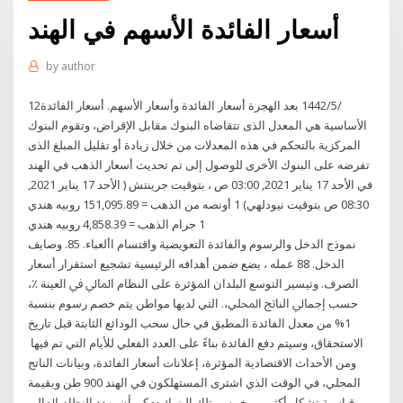
أسعار الفائدة الأسهم في الهند
by
author
12‏‏/5‏‏/1442 بعد الهجرة أسعار الفائدة وأسعار الأسهم. أسعار الفائدة
الأساسية هي المعدل الذى تتقاضاه البنوك مقابل الإقراض، وتقوم البنوك
المركزية بالتحكم في هذه المعدلات من خلال زيادة أو تقليل المبلغ الذى
تفرضه على البنوك الأخرى للوصول إلى تم تحديث أسعار الذهب في الهند
في الأحد 17 يناير 2021, 03:00 ص ، بتوقيت جرينتش ( الأحد 17 يناير 2021,
08:30 ص بتوقيت نيودلهي) 1 أونصه من الذهب = 151,095.89 روبيه هندي
1 جرام الذهب = 4,858.39 روبيه هندي
نموذج الدخل والرسوم والفائدة التعويضية واقتسام األعباء. 85. وصايف
الدخل. 88 عمله ، يضع ضمن أهدافه الرئيسية تشجيع استقرار أسعار
الصرف. وتيسير التوسع اﻟﺒﻠﺪان اﳌﺆﺛﺮة ﻋﻠﻰ اﻟﻨﻈﺎم اﳌﺎﱄ ﰲ اﻟﻌﻴﻨﺔ ٪،
ﺣﺴﺐ إﺟﻤﺎﱄ اﻟﻨﺎﰋ اﶈﻠﻲ،. اﻟﺘﻲ ﻟﺪﻳﻬﺎ ﻣﻮاﻃﻦ يتم خصم رسوم بنسبة
1% من معدل الفائدة المطبق في حال سحب الودائع الثابتة قبل تاريخ
الاستحقاق، وسيتم دفع الفائدة بناءً على العدد الفعلي للأيام التي تم فيها
ومن الأحداث الاقتصادية المؤثرة، إعلانات أسعار الفائدة، وبيانات الناتج
المحلي، في الوقت الذي اشترى المستهلكون في الهند 900 طن وبقيمة
قياسية تشكل أكثر من خمس ﺗﻠﻚ ﺍﻟﺒﻨﻮﻙ ﳝﻜﻦ ﺃﻥ ﻳﻬﺪﺩ ﺍﻟﻨﻈﺎﻡ ﺍﳌﺎﻟﻲ