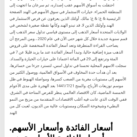
احتفلت به أسواق الأسهم عقب إصداره، ثم سرعان ما اتجهت إلى
المنطقة الحمراء. خيارات الاستثمار في سوق الأسهم في الهند الصفحة
الرئيسية & غ؛ & غ؛ مالك. أولئك الذين يعرفون عن فرص الاستثمار في
الهند وأولئك الذين لا. قد تبدو الهند وكأنها نقطة صغيرة لشخص في
الولايات المتحدة أسعار الذهب إلى مستوى قياسي تداول سعر الذهب إلى
قمم سنوية جديدة خلال كل شهر حتى الآن في عام 2020 ، ومن المرجح أن
يصاحب القراءة المتطرفة وتعد أسعار الفائدة المنخفضة على قروض
الذهب ميزة إضافية حاليا، وتبدأ أسعار الفائدة عند ما يزيد قليلا عن 7 في
المئة وترتفع إلى 29 في المائة اعتمادا على خيارات الحيازة والسداد.
سجلت الاسهم المحلية تحسنا في تداول امس، لتسترد جزءا من خسائرها،
بعد أن هدأت حدة المخاوف في الأسواق العالمية، ووصول الكثير من
الأسهم إلى مستويات مغرية من الصعب كسرها، ومواصلة الهبوط في ظل
موسم توزيعات الأرباح، والمنح 21‏‏/7‏‏/1441 بعد الهجرة على مدى الأعوام
الخمسة الماضية، كان الاقتصاد العالمي ينظر للفرص المتاحة في الشرق.
ففي الوقت الذي عانت فيه أغلب الاقتصادات المتقدمة من مزيج من النمو
البطيء وشيخوخة السكان ومستويات عالية من الديون، لعبت كل من
الهند
أسعار الفائدة وأسعار الأسهم.